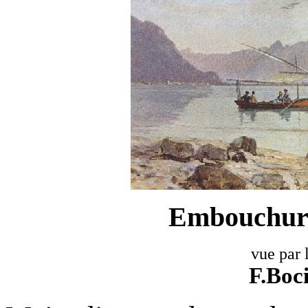
Embouchure
vue par 
F.Boc