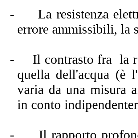
-
La resistenza elett
errore ammissibili, la 
-
Il contrasto fra
la 
quella dell'acqua (è l
varia da una misura al
in conto indipendente
-
Il rapporto profon