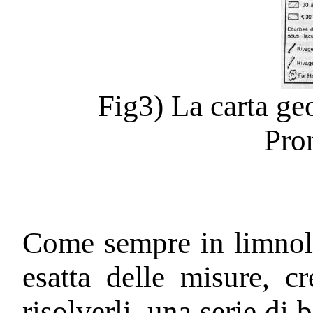
Fig3) La carta geo
Pro
Come sempre in limnolo
esatta delle misure, cr
risolverli, una serie d