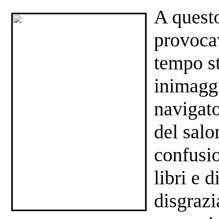
A questo
provocav
tempo st
inimaggi
navigato
del salo
confusio
libri e 
disgrazi